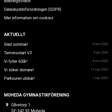
Bokningsvillkor
Dataskyddsförordningen (GDPR)
Mer information om cookies
AKTUELLT
Glad sommar!
15 jun 2026
Terminsstart V.3
6 jan 2026
Vi fyller 60år!
3 nov 2025
Vi söker domare!
17 sep 2025
Parkouren utökar!
1 sep 2025
MOHEDA GYMNASTIKFÖRENING
Gåvetorp 1
SE-342 92 Moheda