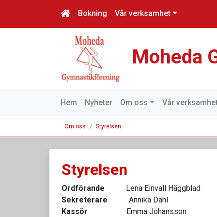
Bokning
Vår verksamhet
Moheda G
Hem
Nyheter
Om oss
Vår verksamhe
Om oss
Styrelsen
Styrelsen
Ordförande
Lena Einvall Häggblad
Sekreterare
Annika Dahl
Kassör
Emma Johansson