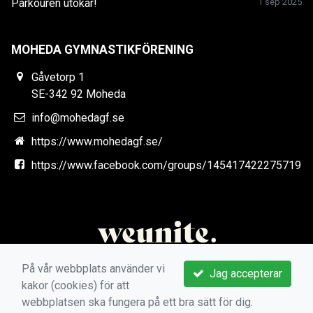
Parkouren utökar!
1 sep 2025
MOHEDA GYMNASTIKFÖRENING
Gåvetorp 1
SE-342 92 Moheda
info@mohedagf.se
https://www.mohedagf.se/
https://www.facebook.com/groups/145417422275719
På vår webbplats använder vi
Jag accepterar
kakor (cookies) för att
webbplatsen ska fungera på ett bra sätt för dig.