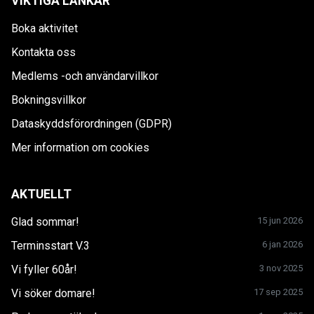
VIKTIGA LÄNKAR
Boka aktivitet
Kontakta oss
Medlems -och användarvillkor
Bokningsvillkor
Dataskyddsförordningen (GDPR)
Mer information om cookies
AKTUELLT
Glad sommar!
15 jun 2026
Terminsstart V.3
6 jan 2026
Vi fyller 60år!
3 nov 2025
Vi söker domare!
17 sep 2025