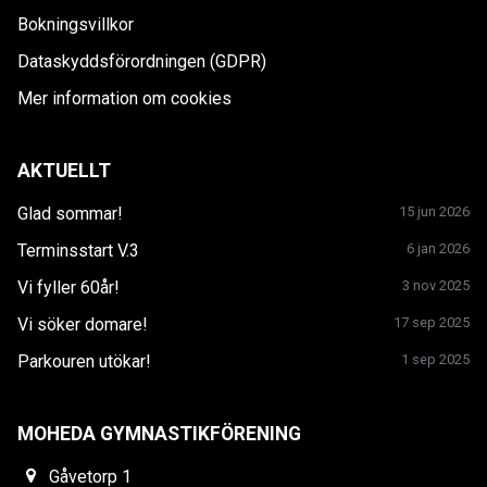
Bokningsvillkor
Dataskyddsförordningen (GDPR)
Mer information om cookies
AKTUELLT
Glad sommar!
15 jun 2026
Terminsstart V.3
6 jan 2026
Vi fyller 60år!
3 nov 2025
Vi söker domare!
17 sep 2025
Parkouren utökar!
1 sep 2025
MOHEDA GYMNASTIKFÖRENING
Gåvetorp 1