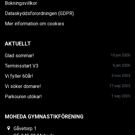
Bokningsvillkor
Dataskyddsförordningen (GDPR)
Mer information om cookies
AKTUELLT
Glad sommar!
15 jun 2026
Terminsstart V.3
6 jan 2026
Vi fyller 60år!
3 nov 2025
Vi söker domare!
17 sep 2025
Parkouren utökar!
1 sep 2025
MOHEDA GYMNASTIKFÖRENING
Gåvetorp 1